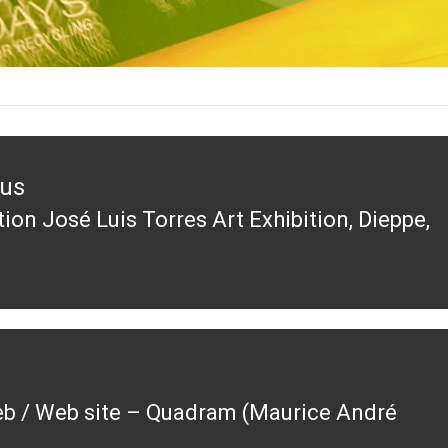
ous
ion José Luis Torres Art Exhibition, Dieppe,
ous
eb / Web site – Quadram (Maurice André