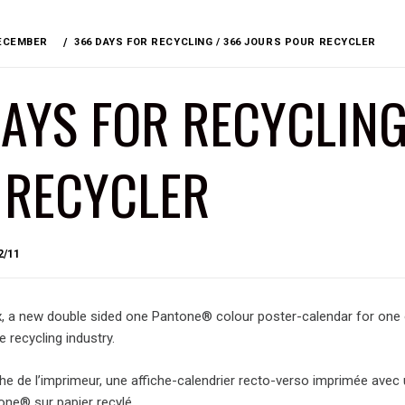
ECEMBER
366 DAYS FOR RECYCLING / 366 JOURS POUR RECYCLER
AYS FOR RECYCLING
 RECYCLER
BY
2/11
BRIAN
x, a new double sided one Pantone® colour poster-calendar for one
he recycling industry.
che de l’imprimeur, une affiche-calendrier recto-verso imprimée avec
one® sur papier recylé.