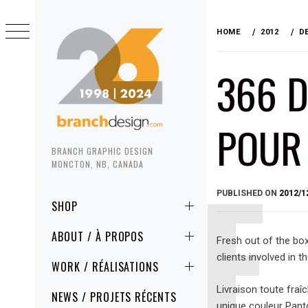
Skip
to
HOME
2012
D
content
366 D
POUR
BRANCH GRAPHIC DESIGN
MONCTON, NB, CANADA
PUBLISHED ON
2012/1
Primary
SHOP
Menu
ABOUT / À PROPOS
Fresh out of the bo
clients involved in t
WORK / RÉALISATIONS
Livraison toute fraî
NEWS / PROJETS RÉCENTS
unique couleur Pant