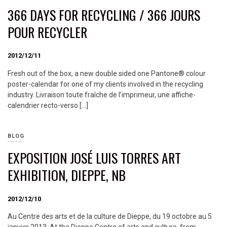
366 DAYS FOR RECYCLING / 366 JOURS
POUR RECYCLER
2012/12/11
Fresh out of the box, a new double sided one Pantone® colour
poster-calendar for one of my clients involved in the recycling
industry. Livraison toute fraîche de l’imprimeur, une affiche-
calendrier recto-verso […]
BLOG
EXPOSITION JOSÉ LUIS TORRES ART
EXHIBITION, DIEPPE, NB
2012/12/10
Au Centre des arts et de la culture de Dieppe, du 19 octobre au 5
janvier 2013. At the Dieppe Centre of arts and culture, from