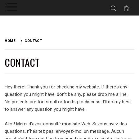
Skip
to
HOME
CONTACT
content
CONTACT
Hey there! Thank you for checking my website. If there’s any
question you might have, don’t be shy, please drop me a line.
No projects are too small or too big to discuss. I’ll do my best
to answer any question you might have.
Allo ! Merci d’avoir consulté mon site Web. Si vous avez des
questions, n’hésitez pas, envoyez-moi un message. Aucun
projet n’est trop petit ou trop grand pour être discuté. Je ferai