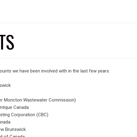
TS
ounts we have been involved with in the last few years:
swick
ter Moncton Wastewater Commission)
lantique Canada
sting Corporation (CBC)
anada
ew Brunswick
rd of Canada