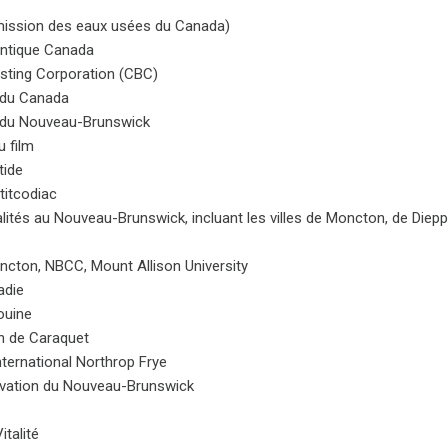
ission des eaux usées du Canada)
lantique Canada
sting Corporation (CBC)
 du Canada
 du Nouveau-Brunswick
u film
tide
titcodiac
lités au Nouveau-Brunswick, incluant les villes de Moncton, de Diepp
oncton, NBCC, Mount Allison University
adie
ouine
en de Caraquet
 international Northrop Frye
rvation du Nouveau-Brunswick
talité