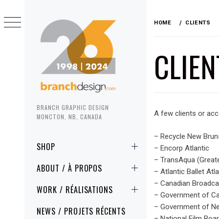
Skip
to
HOME
CLIENTS
content
CLIEN
BRANCH GRAPHIC DESIGN
A few clients or acc
MONCTON, NB, CANADA
– Recycle New Brun
Primary
SHOP
– Encorp Atlantic
Menu
– TransAqua (Grea
ABOUT / À PROPOS
– Atlantic Ballet At
– Canadian Broadca
WORK / RÉALISATIONS
– Government of C
– Government of N
NEWS / PROJETS RÉCENTS
– National Film Boa