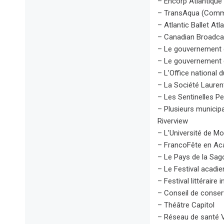
– Encorp Atlantique
– TransAqua (Comm
– Atlantic Ballet At
– Canadian Broadca
– Le gouvernement
– Le gouvernement
– L’Office national d
– La Société Lauren
– Les Sentinelles Pe
– Plusieurs municipa
Riverview
– L’Université de M
– FrancoFête en Ac
– Le Pays de la Sag
– Le Festival acadi
– Festival littéraire
– Conseil de conse
– Théâtre Capitol
– Réseau de santé Vi