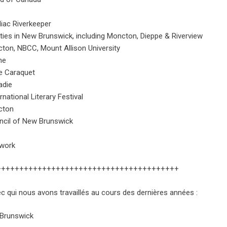
diac Riverkeeper
ities in New Brunswick, including Moncton, Dieppe & Riverview
cton, NBCC, Mount Allison University
ne
de Caraquet
adie
national Literary Festival
cton
ncil of New Brunswick
twork
++++++++++++++++++++++++++++++++++++++++
c qui nous avons travaillés au cours des dernières années :
Brunswick