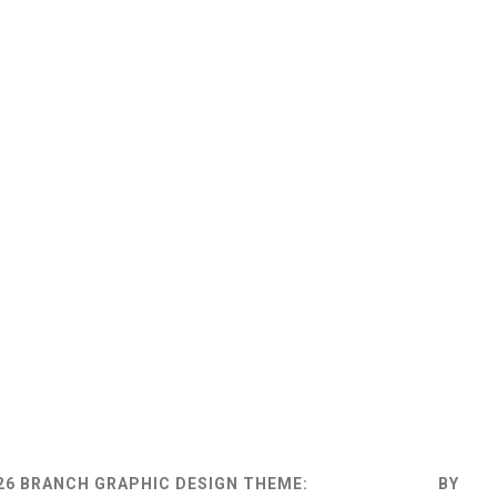
26 BRANCH GRAPHIC DESIGN
THEME:
MINIMAL GRID
BY
TH