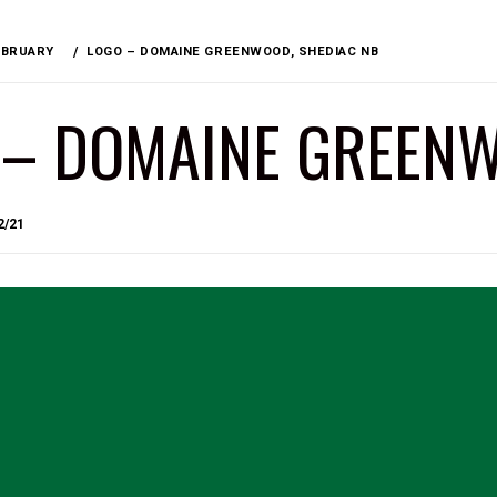
EBRUARY
LOGO – DOMAINE GREENWOOD, SHEDIAC NB
 – DOMAINE GREENW
BY
2/21
BRIAN