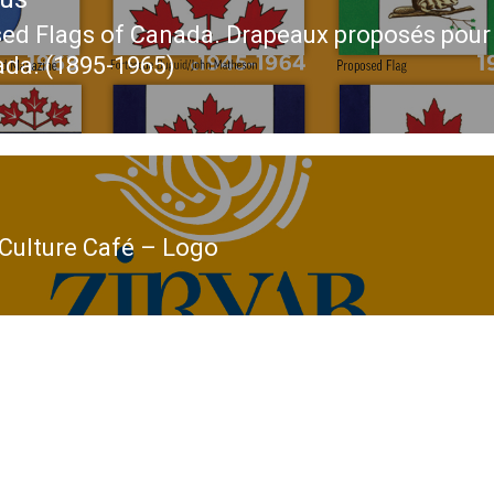
ed Flags of Canada. Drapeaux proposés pour
ous
ada. (1895-1965)
 Culture Café – Logo