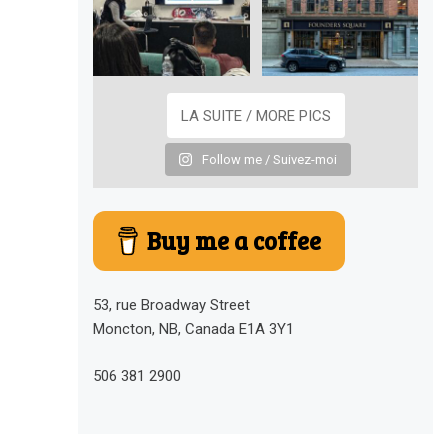
LA SUITE / MORE PICS
Follow me / Suivez-moi
Buy me a coffee
53, rue Broadway Street
Moncton, NB, Canada E1A 3Y1
506 381 2900