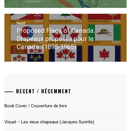
Next
Proposed Flags of Canada.
Next
post:
Drapeaux proposés pour le
Canada. (1895-1965)
RECENT / RÉCEMMENT
Book Cover / Couverture de livre
Visuel – Les vieux chapeaux (Jacques Surette)