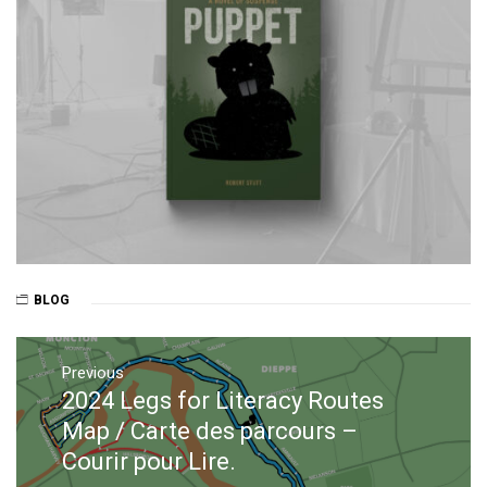
BLOG
Post
navigation
Previous
2024 Legs for Literacy Routes
Previous
post:
Map / Carte des parcours –
Courir pour Lire.