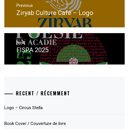
navigation
Previous
Ziryab Culture Café – Logo
Previous
post:
Next
FISPA 2025
Next
post:
RECENT / RÉCEMMENT
Logo – Circus Stella
Book Cover / Couverture de livre