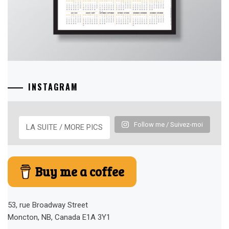
INSTAGRAM
Follow me / Suivez-moi
LA SUITE / MORE PICS
Buy me a coffee
53, rue Broadway Street
Moncton, NB, Canada E1A 3Y1