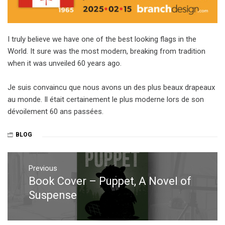
I truly believe we have one of the best looking flags in the
World. It sure was the most modern, breaking from tradition
when it was unveiled 60 years ago.
Je suis convaincu que nous avons un des plus beaux drapeaux
au monde. Il était certainement le plus moderne lors de son
dévoilement 60 ans passées.
BLOG
Post
navigation
Previous
Book Cover – Puppet, A Novel of
Previous
post:
Suspense