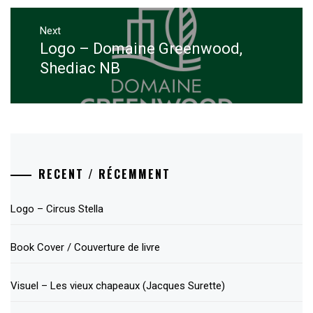
Next
Logo – Domaine Greenwood,
Next
post:
Shediac NB
RECENT / RÉCEMMENT
Logo – Circus Stella
Book Cover / Couverture de livre
Visuel – Les vieux chapeaux (Jacques Surette)