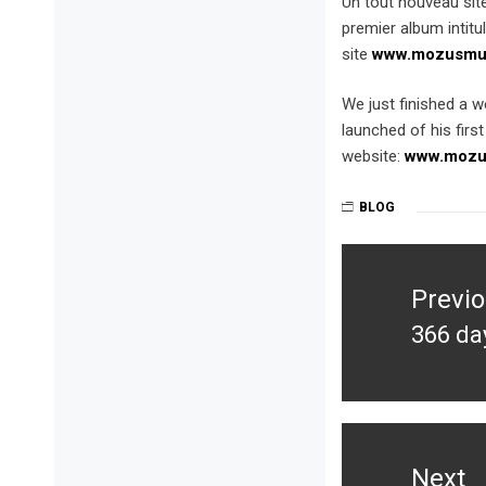
Un tout nouveau sit
premier album intit
site
www.mozusmus
We just finished a w
launched of his firs
website:
www.mozu
BLOG
Post
navigation
Previ
366 day
Previ
post:
Next