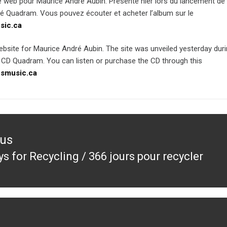
e web pour Maurice André Aubin. Présenté hier lors du lancement de
ulé Quadram. Vous pouvez écouter et acheter l’album sur le
ic.ca
ebsite for Maurice André Aubin. The site was unveiled yesterday duri
t CD Quadram. You can listen or purchase the CD through this
smusic.ca
ous
s for Recycling / 366 jours pour recycler
ous