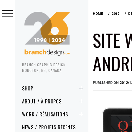
Skip
to
HOME
2012
D
content
SITE 
ANDR
BRANCH GRAPHIC DESIGN
MONCTON, NB, CANADA
PUBLISHED ON
2012/1
Primary
SHOP
Menu
ABOUT / À PROPOS
WORK / RÉALISATIONS
NEWS / PROJETS RÉCENTS