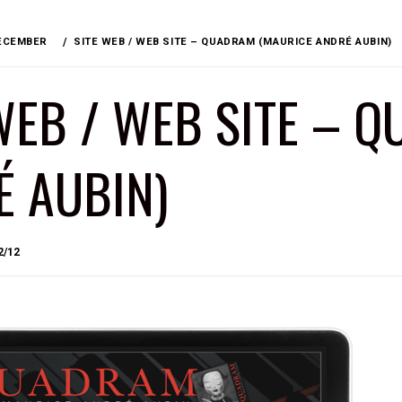
ECEMBER
SITE WEB / WEB SITE – QUADRAM (MAURICE ANDRÉ AUBIN)
WEB / WEB SITE – 
É AUBIN)
BY
2/12
BRIAN