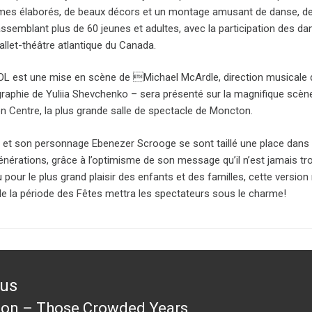
mes élaborés, de beaux décors et un montage amusant de danse, de
ssemblant plus de 60 jeunes et adultes, avec la participation des d
llet-théâtre atlantique du Canada.
est une mise en scène de Michael McArdle, direction musicale 
raphie de Yuliia Shevchenko – sera présenté sur la magnifique scèn
n Centre, la plus grande salle de spectacle de Moncton.
 et son personnage Ebenezer Scrooge se sont taillé une place dans
nérations, grâce à l’optimisme de son message qu’il n’est jamais tro
pour le plus grand plaisir des enfants et des familles, cette version
de la période des Fêtes mettra les spectateurs sous le charme!
ous
tion – Those Crowded Years
ous