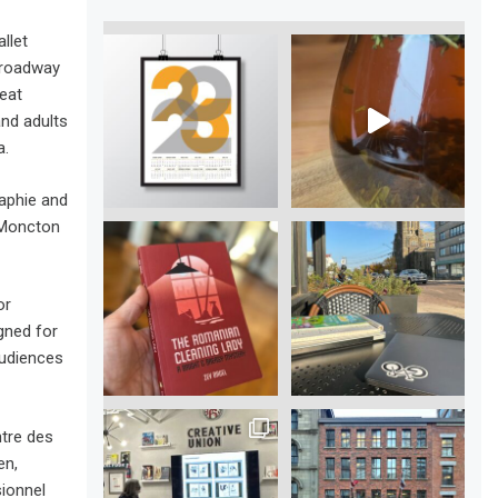
llet
Broadway
eat
nd adults
a.
aphie and
 Moncton
or
igned for
 audiences
tre des
en,
ionnel