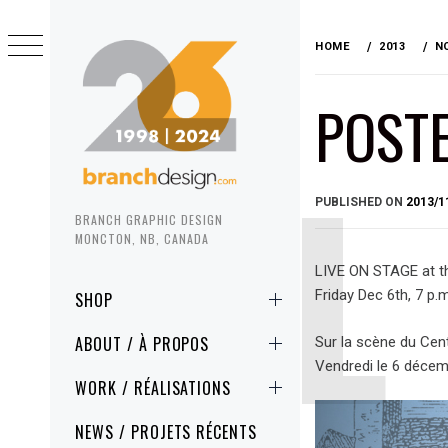
Skip
to
HOME
2013
N
content
POSTE
PUBLISHED ON
2013/1
BRANCH GRAPHIC DESIGN
MONCTON, NB, CANADA
LIVE ON STAGE at t
Primary
Friday Dec 6th, 7 p.
SHOP
Menu
ABOUT / À PROPOS
Sur la scène du Cen
Vendredi le 6 décem
WORK / RÉALISATIONS
NEWS / PROJETS RÉCENTS