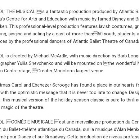
 THE MUSICAL is a fantastic production produced by Atlantic Ba
’s Centre for Arts and Education with music by famed Disney and 
n. This professional-level production features lavish costumes, gr
ng, singing and acting by a cast of more than60 youth, students a
ces by the professional dancers of Atlantic Ballet Theatre of Canad
s directed by Michael McArdle, with music direction by Barb Long
ographer Yuliia Shevchenko and will be mounted on the wonderful
n Centre stage, Greater Moncton’s largest venue.
stmas Carol and Ebenezer Scrooge has found a place in our hearts f
s with the optimistic message that it is never too late to change. Des
, this musical version of the holiday season classic is sure to thrill
 magic of the theatre.
: COMÉDIE MUSICALE est une merveilleuse production du Cen
on du Ballet-théâtre atlantique du Canada, sur la musique d’Alan Menk
 pour Disney et sur Broadway. Cette production de niveau profess