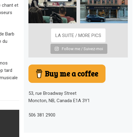
 chant et
anseurs
de Barb
LA SUITE / MORE PICS
e du
Follow me / Suivez-moi
 nos
p tard
Buy me a coffee
 musicale
53, rue Broadway Street
Moncton, NB, Canada E1A 3Y1
506 381 2900