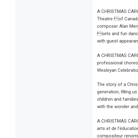
A CHRISTMAS CAROL:
Theatre of Canada
composer Alan Menke
sets and fun danci
with guest appearan
A CHRISTMAS CAROL i
professional chore
Wesleyan Celebratio
The story of a Chri
generation, filling u
children and families
with the wonder and
A CHRISTMAS CAROL
arts et de l’éducati
compositeur renommé