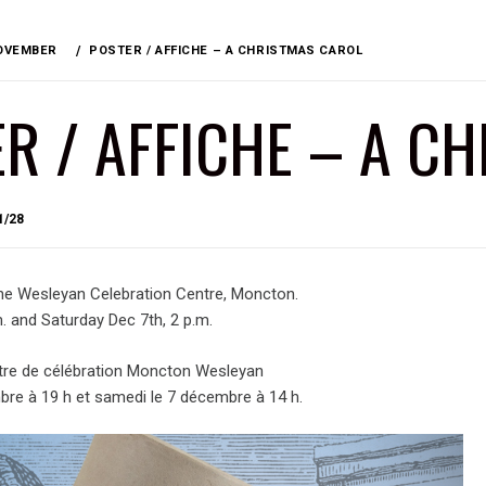
OVEMBER
POSTER / AFFICHE – A CHRISTMAS CAROL
R / AFFICHE – A C
BY
1/28
BRIAN
he Wesleyan Celebration Centre, Moncton.
m. and Saturday Dec 7th, 2 p.m.
tre de célébration Moncton Wesleyan
bre à 19 h et samedi le 7 décembre à 14 h.