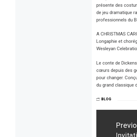
présente des costu
de jeu dramatique ra
professionnels du Ba
A CHRISTMAS CAROL 
Longaphie et chorég
Wesleyan Celebratio
Le conte de Dickens
cœurs depuis des gé
pour changer. Conçu 
du grand classique 
BLOG
Post
navigation
Previ
Invita
Previ