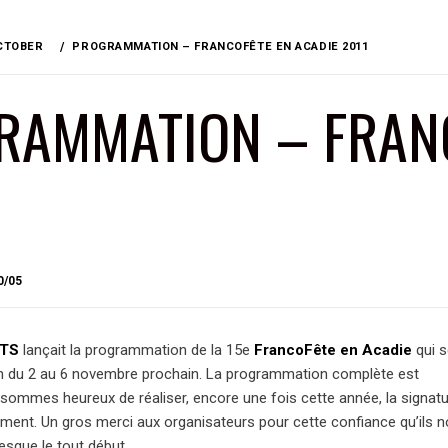
CTOBER
PROGRAMMATION – FRANCOFÊTE EN ACADIE 2011
RAMMATION – FRANC
BY
0/05
BRIAN
TS
lançait la programmation de la 15e
FrancoFête en Acadie
qui s
n du 2 au 6 novembre prochain. La programmation complète est
 sommes heureux de réaliser, encore une fois cette année, la signat
ement. Un gros merci aux organisateurs pour cette confiance qu’ils 
esque le tout début.