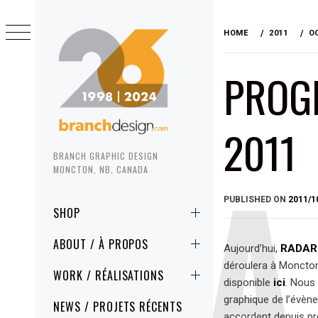
Skip
to
HOME
2011
O
content
PROG
2011
BRANCH GRAPHIC DESIGN
MONCTON, NB, CANADA
PUBLISHED ON
2011/1
Primary
SHOP
Menu
ABOUT / À PROPOS
Aujourd’hui,
RADAR
déroulera à Moncto
WORK / RÉALISATIONS
disponible
ici
. Nous
graphique de l’évèn
NEWS / PROJETS RÉCENTS
accordent depuis pr