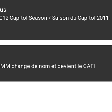
ous
012 Capitol Season / Saison du Capitol 2011-
ous
IMM change de nom et devient le CAFI