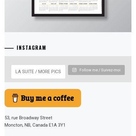
INSTAGRAM
Follow me / Suivez-moi
LA SUITE / MORE PICS
Buy me a coffee
53, rue Broadway Street
Moncton, NB, Canada E1A 3Y1