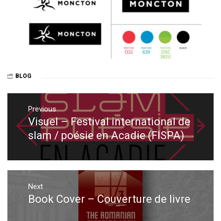
BLOG
Post
navigation
Previous
Visuel – Festival international de
Previous
post:
slam / poésie en Acadie (FISPA)
Next
Book Cover – Couverture de livre
Next
post: