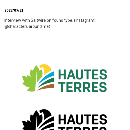
2023/07/21
Interview with Saltwire on found type. (Instagram:
@characters.around.me)