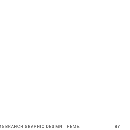
26 BRANCH GRAPHIC DESIGN
THEME:
MINIMAL GRID
BY
TH