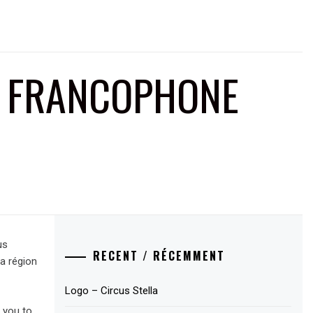
E FRANCOPHONE
us
RECENT / RÉCEMMENT
a région
Logo – Circus Stella
e you to