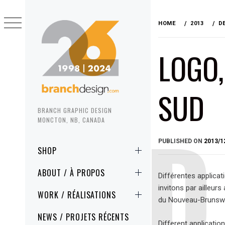
Skip
to
HOME
2013
D
content
LOGO,
SUD
BRANCH GRAPHIC DESIGN
MONCTON, NB, CANADA
PUBLISHED ON
2013/1
Primary
SHOP
Menu
ABOUT / À PROPOS
Différentes applica
invitons par ailleurs
WORK / RÉALISATIONS
du Nouveau-Brunswic
NEWS / PROJETS RÉCENTS
Different applicatio