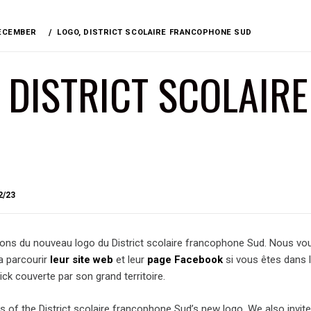
ECEMBER
LOGO, DISTRICT SCOLAIRE FRANCOPHONE SUD
 DISTRICT SCOLAIR
BY
2/23
BRIAN
tions du nouveau logo du District scolaire francophone Sud. Nous vo
 a parcourir
leur site web
et leur
page Facebook
si vous êtes dans l
k couverte par son grand territoire.
ns of the District scolaire francophone Sud’s new logo. We also invit