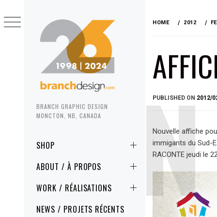
Skip
to
HOME
2012
F
content
AFFIC
PUBLISHED ON
2012/0
BRANCH GRAPHIC DESIGN
MONCTON, NB, CANADA
Nouvelle affiche pou
Primary
immigants du Sud-E
SHOP
Menu
RACONTE jeudi le 22
ABOUT / À PROPOS
WORK / RÉALISATIONS
NEWS / PROJETS RÉCENTS