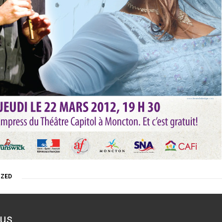
IZED
ous