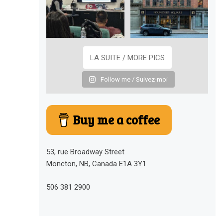
LA SUITE / MORE PICS
Follow me / Suivez-moi
Buy me a coffee
53, rue Broadway Street
Moncton, NB, Canada E1A 3Y1
506 381 2900