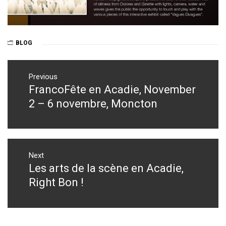
BLOG
Post
navigation
Previous
FrancoFête en Acadie, November
Previous
post:
2 – 6 novembre, Moncton
Next
Les arts de la scène en Acadie,
Next
post:
Right Bon !