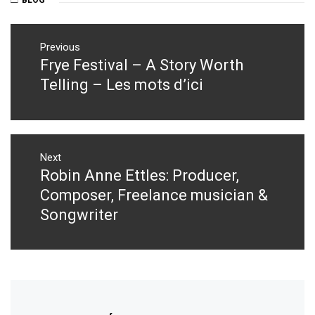
Post
navigation
Previous
Frye Festival – A Story Worth
Previous
post:
Telling – Les mots d’ici
Next
Robin Anne Ettles: Producer,
Next
post:
Composer, Freelance musician &
Songwriter