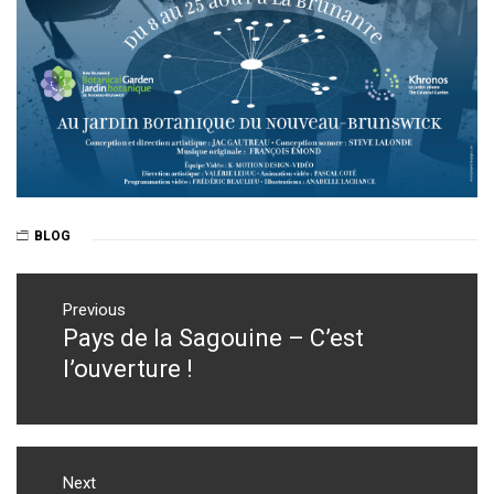
BLOG
Post
navigation
Previous
Pays de la Sagouine – C’est
Previous
post:
l’ouverture !
Next