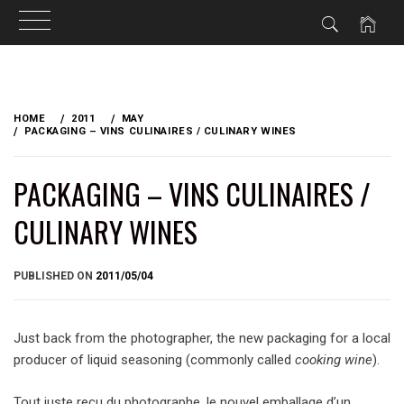
Skip
to
HOME
2011
MAY
content
PACKAGING – VINS CULINAIRES / CULINARY WINES
PACKAGING – VINS CULINAIRES /
CULINARY WINES
BY
PUBLISHED ON
2011/05/04
BRIAN
Just back from the photographer, the new packaging for a local
producer of liquid seasoning (commonly called
cooking wine
).
Tout juste reçu du photographe, le nouvel emballage d’un