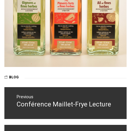
BLOG
Post
navigation
Previous
Conférence Maillet-Frye Lecture
Previous
post: