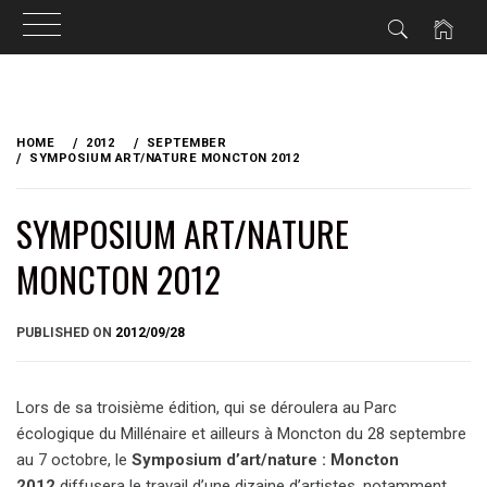
Skip
to
HOME
2012
SEPTEMBER
content
SYMPOSIUM ART/NATURE MONCTON 2012
SYMPOSIUM ART/NATURE
MONCTON 2012
BY
PUBLISHED ON
2012/09/28
BRIAN
Lors de sa troisième édition, qui se déroulera au Parc
écologique du Millénaire et ailleurs à Moncton du 28 septembre
au 7 octobre, le
Symposium d’art/nature : Moncton
2012
diffusera le travail d’une dizaine d’artistes, notamment