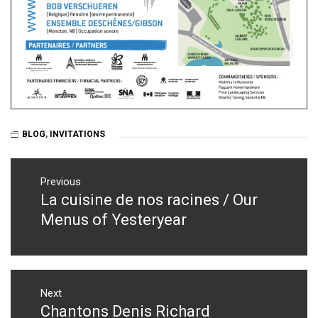
BLOG
,
INVITATIONS
Post
navigation
Previous
La cuisine de nos racines / Our
Previous
post:
Menus of Yesteryear
Next
Chantons Denis Richard
Next