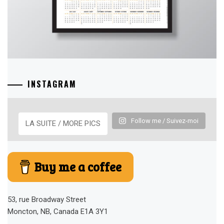
INSTAGRAM
Follow me / Suivez-moi
LA SUITE / MORE PICS
Buy me a coffee
53, rue Broadway Street
Moncton, NB, Canada E1A 3Y1