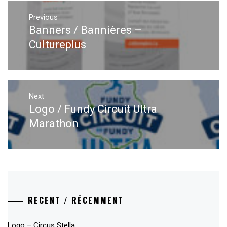
Post
navigation
Previous
Banners / Bannières –
Previous
post:
Cultureplus
Next
Logo / Fundy Circuit Ultra
Next
post:
Marathon
RECENT / RÉCEMMENT
Logo – Circus Stella