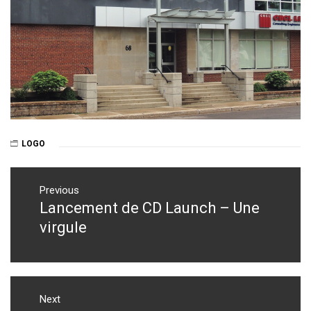
LOGO
Post
navigation
Previous
Lancement de CD Launch – Une
Previous
post:
virgule
Next